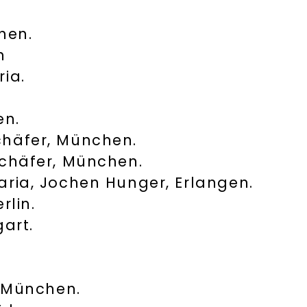
r
hen.
n
ia.
en.
häfer, München.
Schäfer, München.
ria, Jochen Hunger, Erlangen.
rlin.
gart.
, München.