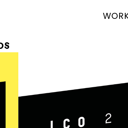
WOR
DS